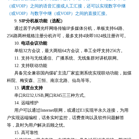
（或VOIP）之间的语音汇接或人工汇接，还可以实现数字中继
（或VOIP）与数字中继（或VOIP）之间的直接汇接。
9.
SIP分机板功能（选配）
通过居于内网光纤网络传输IP多媒体分机，单板支持64路、
256路两种规格注册分机许可，最多支持4块即1024线注册许可。
10.
电话会议功能
单组32方会议，最大两组64方会议，单工全呼支持256方。
11. 支持与无线通信、广播系统、无线集群对讲机联网。
12. 支持联动功能
具备完全兼容国内煤矿主流厂家监测系统实现联动功能，如煤
科院、梅安森、三恒、南京北路、仙岛等等。
13.
调度台支持
串口RJ232,USB,网口RJ45三三种方式。
14. 远端维护
用户可以通过Internet联网，或通过E1实现半永久连接，为用
户实现远端编程，话务实时监控，话费查询以及软件问题解答
等，及时为用户解决后顾之忧。
15. 高可靠性