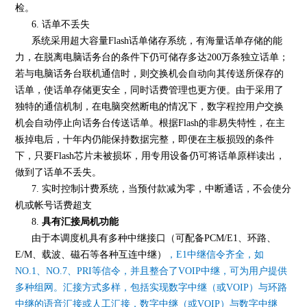
检。
6. 话单不丢失
系统采用超大容量Flash话单储存系统，有海量话单存储的能
力，在脱离电脑话务台的条件下仍可储存多达200万条独立话单；
若与电脑话务台联机通信时，则交换机会自动向其传送所保存的
话单，使话单存储更安全，同时话费管理也更方便。由于采用了
独特的通信机制，在电脑突然断电的情况下，数字程控用户交换
机会自动停止向话务台传送话单。根据Flash的非易失特性，在主
板掉电后，十年内仍能保持数据完整，即便在主板损毁的条件
下，只要Flash芯片未被损坏，用专用设备仍可将话单原样读出，
做到了话单不丢失。
7. 实时控制计费系统，当预付款减为零，中断通话，不会使分
机或帐号话费超支
8.
具有汇接局机功能
由于本调度机具有多种中继接口（可配备PCM/E1、环路、
E/M、载波、磁石等各种互连中继）
，E1中继信令齐全，如
NO.1、NO.7、PRI等信令，并且整合了VOIP中继，可为用户提供
多种组网。汇接方式多样，包括实现数字中继（或VOIP）与环路
中继的语音汇接或人工汇接，数字中继（或VOIP）与数字中继