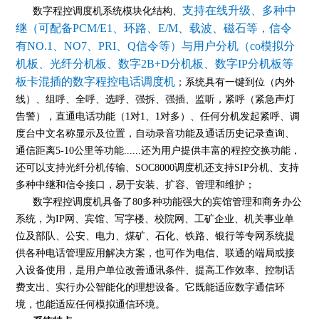
支持在线升级、多种中
数字程控调度机系统模块化结构、
继（可配备PCM/E1、环路、E/M、载波、磁石等，信令
有NO.1、NO7、PRI、Q信令等）与用户分机（co模拟分
机板、光纤分机板、数字2B+D分机板、数字IP分机板等
板卡混插的数字程控电话调度机
；系统具有一键到位（内外
线）、组呼、全呼、选呼、强拆、强插、监听，紧呼（紧急声灯
告警），直通电话功能（1对1、1对多）、任何分机发起紧呼、调
度台中文名称显示及位置，自动录音功能及通话历史记录查询、
通信距离5-10公里等功能......还为用户提供丰富的程控交换功能，
还可以支持光纤分机传输、SOC8000调度机还支持SIP分机、支持
多种中继和信令接口，易于安装、扩容、管理和维护；
数字程控调度机具备了80多种功能强大的宾馆管理和商务办公
系统，为IP网、宾馆、写字楼、校院网、工矿企业、机关事业单
位及部队、公安、电力、煤矿、石化、铁路、银行等专网系统提
供各种电话管理应用解决方案，也可作为电信、联通的端局或接
入设备使用，是用户单位改善通讯条件、提高工作效率、控制话
费支出、实行办公智能化的理想设备。它既能适应数字通信环
境，也能适应任何模拟通信环境。