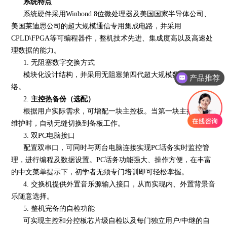
系统特点
系统硬件采用Winbond 8位微处理器及美国国家半导体公司、
美国莱迪思公司的超大规模通信专用集成电路，并采用
CPLD\FPGA等可编程器件，整机技术先进、集成度高以及高速处
理数据的能力。
1. 无阻塞数字交换方式
模块化设计结构，并采用无阻塞第四代超大规模数字交换网
产品推荐
络。
2.
主控热备份（选配）
根据用户实际需求，可增配一块主控板。当第一块主控板需做
维护时，自动无缝切换到备板工作。
3. 双PC电脑接口
配置双串口，可同时与两台电脑连接实现PC话务实时监控管
理，进行编程及数据设置。PC话务功能强大、操作方便，在丰富
的中文菜单提示下，初学者无须专门培训即可轻松掌握。
4. 交换机提供外置音乐源输入接口，从而实现内、外置背景音
乐随意选择。
5. 整机完备的自检功能
可实现主控和分控板芯片级自检以及每门独立用户/中继的自