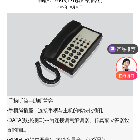
申瓯HCD999(5)TSD酒店专用话机
2019年10月16日
产品推荐
·手柄听筒---助听兼容
·手柄绳插座---连接手柄与主机的模块化插孔
·DATA(数据接口)---为连接调制解调器、传真或应答器设
置的插口
·RINGER(铃声开关)---振铃音量高、低档调节